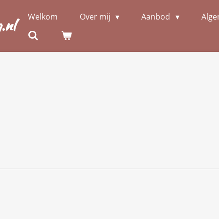
Welkom
Over mij
Aanbod
Alge
.nl