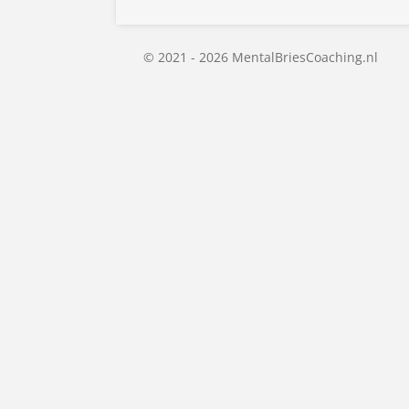
n
e
© 2021 - 2026 MentalBriesCoaching.nl