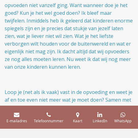
opvoeden niet vanzelf ging. Want wanneer doe je het
goed? Kun je het wel goed doen? Ik bleef maar
twijfelen. Inmiddels heb ik geleerd dat kinderen enorme
spiegels zijn en je precies dat stukje van jezelf laten
zien, wat je liever niet wil zien. Wat je het liefste
verborgen wilt houden voor de buitenwereld en wat er
eigenlijk niet mag zijn. Ik dacht altijd dat wij opvoeders
ze nog alles moeten leren. Nu weet ik dat wij nog meer
van onze kinderen kunnen leren.
Loop je (net als ik vaak) vast in de opvoeding en weet je
af en toe even niet meer wat je moet doen? Samen met
jou zoomen we uit en kijken we vanaf een afstand naar
de lessen die je eruit kunt halen. Durf jij in de spiegel te
E-mailadres
Telefoonnummer
Kaart
LinkedIn
WhatsApp
kijken en zo tot nieuwe inzichten te komen? Het zal je
helpen patronen te doorbreken die niet meer werken