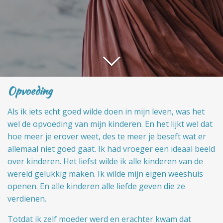
Opvoeding
Als ik iets echt goed wilde doen in mijn leven, was het
wel de opvoeding van mijn kinderen. En het lijkt wel dat
hoe meer je erover weet, des te meer je beseft wat er
allemaal niet goed gaat. Ik had vroeger een ideaal beeld
over kinderen. Het liefst wilde ik alle kinderen van de
wereld gelukkig maken. Ik wilde mijn eigen weeshuis
openen. En alle kinderen alle liefde geven die ze
verdienen.
Totdat ik zelf moeder werd en erachter kwam dat