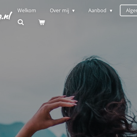
Welkom
Over mij
Aanbod
Alge
.nl